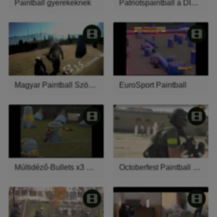
Paintball gyerekeknek
Patriotspaintball a DIGI Sport müsorában.
Magyar Paintball Szövetség Utánpótlás Akadémia Videó
EuroSport Paintball
Múltidéző-Bullets x3 2006
Octoberfest Paintball Scenario