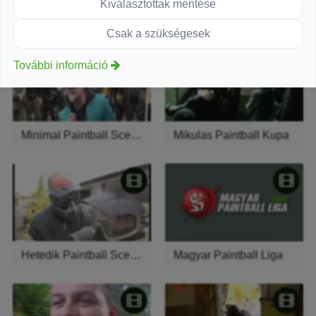
Kiválasztottak mentése
Majalis Paintball Scenario Intro
MPL montage
Csak a szükségesek
További információ
Minimal Paintball Scenario
Mikulas Paintball Kupa
Hetedik Paintball Scenario
Magyar Paintball Liga