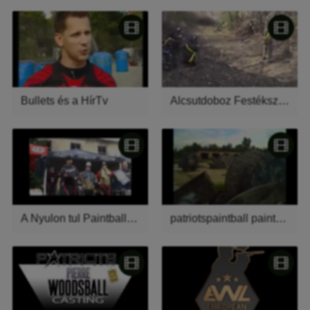
Bullets és a HírTv
Alcsutdoboz Festékszórás
A Nyulon tul Paintball Scenario
patriotspaintball paintball jatszatas