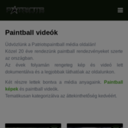
Paintball videók
Üdvözlünk a Patriotspaintball média oldalán!
Közel 20 éve rendezünk paintball rendezvényeket szerte
az országban.
Az évek folyamán rengeteg kép és videó lett
dokumentálva és a legjobbak láthatóak az oldalunkon.
Két részre lettek bontva a média anyagaink.
Paintball
képek
és paintball videók.
Tematikusan kategorizálva az áttekinthetőség kedvéért.