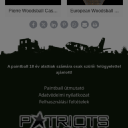
Pierre Woodsball Casting Paintball Big Game promo video
European Woodsball League Series
A paintball 18 év alattiak számára csak szülői felügyelettel
ajánlott!
Paintball útmutató
Adatvédelmi nyilatkozat
Felhasználási feltételek