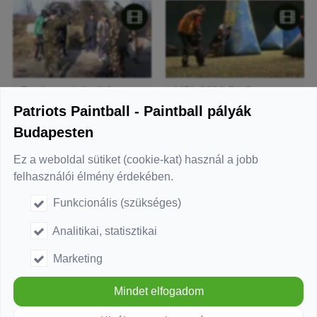
Patriotspaintball Jatszatas Pécel
MPL 2010 Div2
Patriots Paintball - Paintball pályák
Budapesten
Ez a weboldal sütiket (cookie-kat) használ a jobb
felhasználói élmény érdekében.
Funkcionális (szükséges)
Octoberfest Paintball Scenario Intro
MPL2
Analitikai, statisztikai
Marketing
Mindet elfogadom