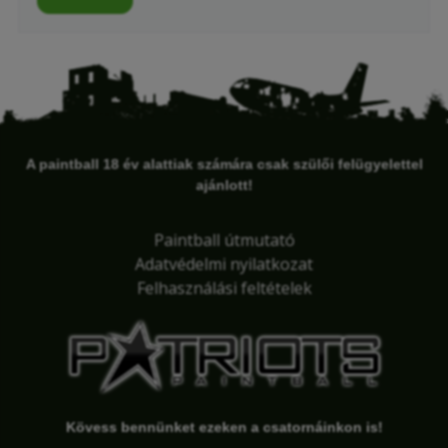
A paintball 18 év alattiak számára csak szülői felügyelettel
ajánlott!
Paintball útmutató
Adatvédelmi nyilatkozat
Felhasználási feltételek
Kövess bennünket ezeken a csatornáinkon is!