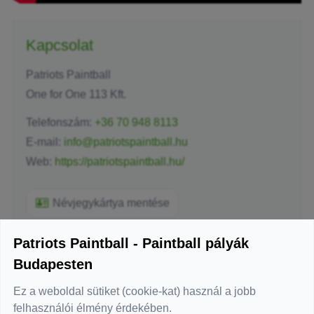
Kapcsolat
Patriots Paintball
One for One 113 Kft.
Telefonszám:
+36 70 948 8113
E-mail:
info@patriotspaintball.hu
Web:
https://patriotspaintball.hu/
Névjegykártya mentése
Patriots Paintball - Paintball pályák
Budapesten
Üzenetküldés
Ez a weboldal sütiket (cookie-kat) használ a jobb
-
Név
*
felhasználói élmény érdekében.