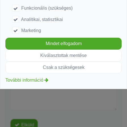
Funkcionális (szükséges)
-
E-mail
*
Analitikai, statisztikai
Marketing
-
Telefonszám
Mindet elfogadom
-
Kiválasztottak mentése
Üzenet
*
Csak a szükségesek
-
További információ
-
-
Elküld