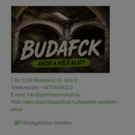
Cím:
1224 Budapest, IX. utca 9.
Telefonszám:
+36709488113
E-mail:
info@patriotspaintball.hu
Web:
https://patriotspaintball.hu/budafok-paintball-
palya
Névjegykártya mentése