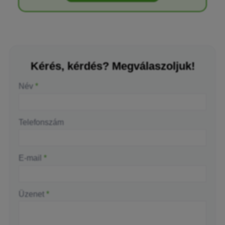
Kérés, kérdés? Megválaszoljuk!
-
Név
*
-
Telefonszám
-
E-mail
*
-
Üzenet
*