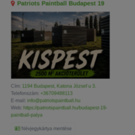
Patriots Paintball Budapest 19
Cím:
1194 Budapest, Katona József u 3.
Telefonszám:
+36709488113
E-mail:
info@patriotspaintball.hu
Web:
https://patriotspaintball.hu/budapest-19-
paintball-palya
Névjegykártya mentése