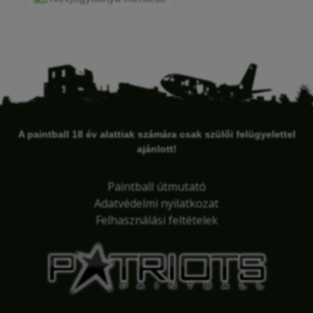
A paintball 18 év alattiak számára csak szülői felügyelettel
ajánlott!
Paintball útmutató
Adatvédelmi nyilatkozat
Felhasználási feltételek