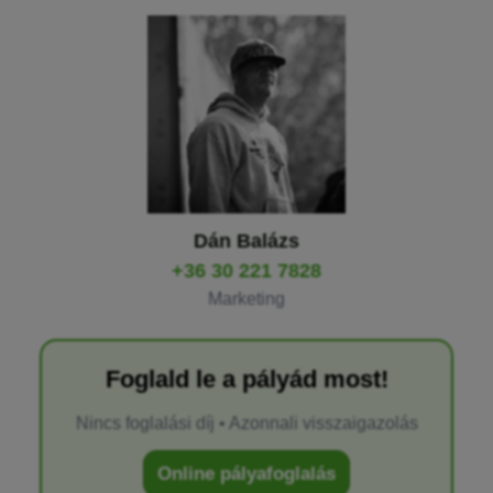
Dán Balázs
+36 30 221 7828
Marketing
Foglald le a pályád most!
Nincs foglalási díj • Azonnali visszaigazolás
Online pályafoglalás