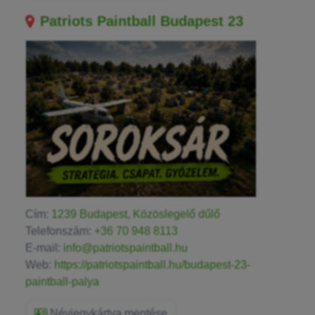
Patriots Paintball Budapest 23
Cím:
1239 Budapest, Közöslegelő dűlő
Telefonszám:
+36 70 948 8113
E-mail:
info@patriotspaintball.hu
Web:
https://patriotspaintball.hu/budapest-23-
paintball-palya
Névjegykártya mentése