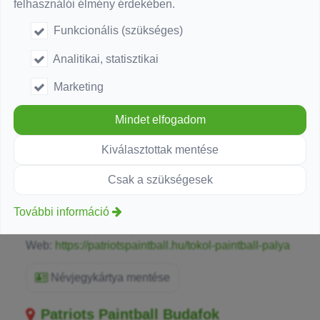
felhasználói élmény érdekében.
Funkcionális (szükséges)
Analitikai, statisztikai
Marketing
Mindet elfogadom
Kiválasztottak mentése
Csak a szükségesek
Cím:
2316 Tököl, Tököl Reptér II. Kapu
Telefonszám:
+36709488113
További információ
E-mail:
info@patriotspaintball.hu
Web:
https://patriotspaintball.hu/tokol-paintball-palya
Névjegykártya mentése
Patriots Paintball Budafok