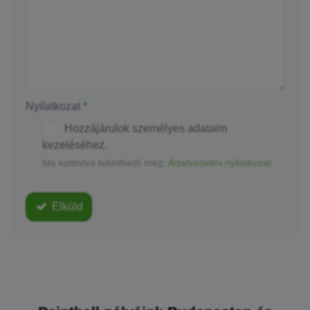
-
-
-
Nyilatkozat
*
Hozzájárulok személyes adataim
kezeléséhez.
Ide kattintva tekinthető meg:
Adatvédelmi nyilatkozat
.
Elküld