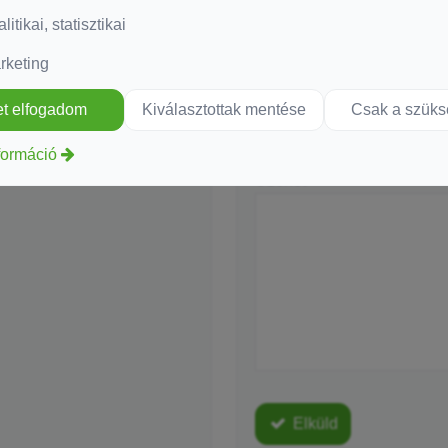
-
litikai, statisztikai
E-mail
*
rketing
-
Telefonszám
t elfogadom
Kiválasztottak mentése
Csak a szük
formáció
-
Üzenet
*
-
-
-
Elküld