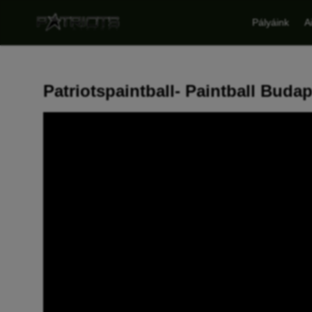
Pályáink
A
Patriotspaintball- Paintball Buda