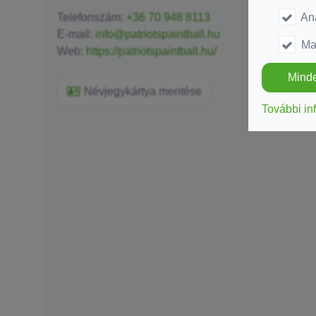
Ana
Telefonszám:
+36 70 948 8113
E-mail:
info@patriotspaintball.hu
Ma
Web:
https://patriotspaintball.hu/
Minde
Névjegykártya mentése
További in