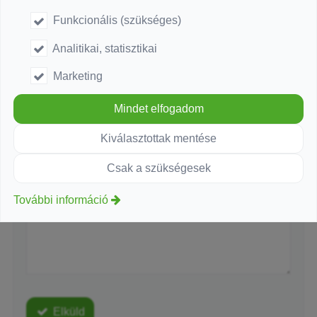
Funkcionális (szükséges)
-
E-mail
*
Analitikai, statisztikai
Marketing
-
Telefonszám
Mindet elfogadom
-
Kiválasztottak mentése
Üzenet
*
Csak a szükségesek
-
További információ
-
-
Elküld