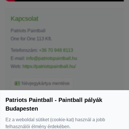
Kapcsolat
Patriots Paintball
One for One 113 Kft.
Telefonszám:
+36 70 948 8113
E-mail:
info@patriotspaintball.hu
Web:
https://patriotspaintball.hu/
Névjegykártya mentése
Patriots Paintball - Paintball pályák
Budapesten
Üzenetküldés
Ez a weboldal sütiket (cookie-kat) használ a jobb
-
Név
*
felhasználói élmény érdekében.