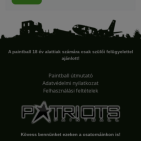
A paintball 18 év alattiak számára csak szülői felügyelettel
ajánlott!
Paintball útmutató
Adatvédelmi nyilatkozat
Felhasználási feltételek
Kövess bennünket ezeken a csatornáinkon is!