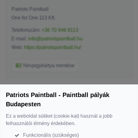
Patriots Paintball
One for One 113 Kft.
Telefonszám:
+36 70 948 8113
E-mail:
info@patriotspaintball.hu
Web:
https://patriotspaintball.hu/
Névjegykártya mentése
Patriots Paintball - Paintball pályák
Üzenetküldés
Budapesten
-
Név
*
Ez a weboldal sütiket (cookie-kat) használ a jobb
felhasználói élmény érdekében.
-
E-mail
*
Funkcionális (szükséges)