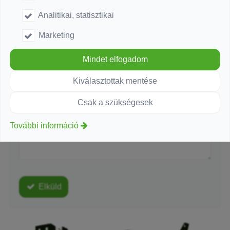
Analitikai, statisztikai
-
Telefonszám
Marketing
-
Mindet elfogadom
Üzenet
*
Kiválasztottak mentése
-
Csak a szükségesek
További információ
-
-
Elküld