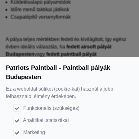
Küldetésalapú pályamódok
Időre menő taktikai játékok
Csapatépítő versenyformák
A pálya teljes mértékben fedett és kivilágított, így egész
évben ideális választás, ha
fedett airsoft pályát
Budapesten
vagy
fedett paintball pályát
Budafokon
keresel.
Patriots Paintball - Paintball pályák
Budapesten
Ez a weboldal sütiket (cookie-kat) használ a jobb
Céges csapatépítés, baráti programok
felhasználói élmény érdekében.
és rendezvények
Funkcionális (szükséges)
Analitikai, statisztikai
A budafoki fedett airsoft és paintball pálya tökéletes
Marketing
helyszín: