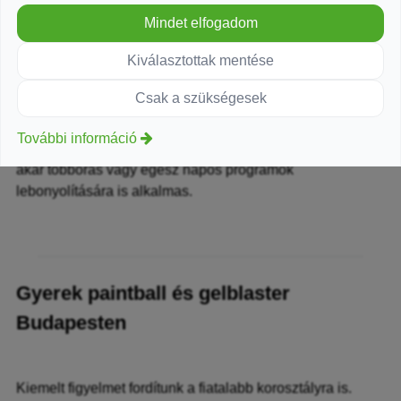
Mindet elfogadom
Céges csapatépítés Budapesten
Baráti társaságok programjai
Kiválasztottak mentése
Születésnapi rendezvények
Szervezett események
Csak a szükségesek
A létesítményhez kényelmes
pihenőszoba
,
További információ
külön
mosdók
, valamint felkészült személyzet tartozik, így
akár többórás vagy egész napos programok
lebonyolítására is alkalmas.
Gyerek paintball és gelblaster
Budapesten
Kiemelt figyelmet fordítunk a fiatalabb korosztályra is.