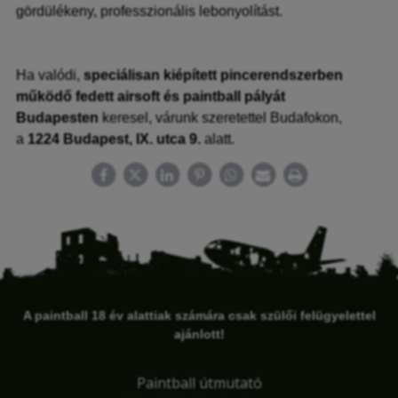
gördülékeny, professzionális lebonyolítást.
Ha valódi,
speciálisan kiépített pincerendszerben
működő fedett airsoft és paintball pályát
Budapesten
keresel, várunk szeretettel Budafokon,
a
1224 Budapest, IX. utca 9.
alatt.
A paintball 18 év alattiak számára csak szülői felügyelettel
ajánlott!
Paintball útmutató