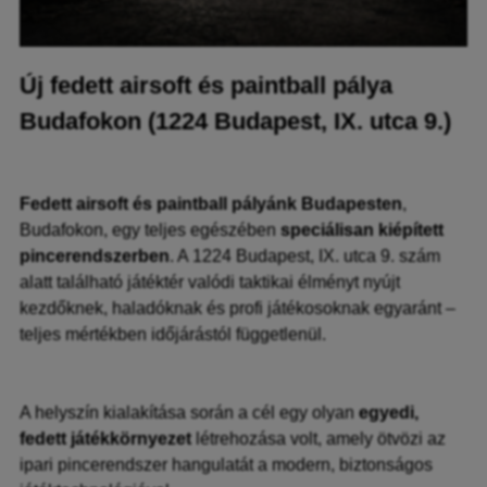
Új fedett airsoft és paintball pálya
Budafokon (1224 Budapest, IX. utca 9.)
F
edett airsoft és paintball pályánk Budapesten
,
Budafokon, egy teljes egészében
speciálisan kiépített
pincerendszerben
. A 1224 Budapest, IX. utca 9. szám
alatt található játéktér valódi taktikai élményt nyújt
kezdőknek, haladóknak és profi játékosoknak egyaránt –
teljes mértékben időjárástól függetlenül.
A helyszín kialakítása során a cél egy olyan
egyedi,
fedett játékkörnyezet
létrehozása volt, amely ötvözi az
ipari pincerendszer hangulatát a modern, biztonságos