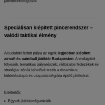
játéktechnológiával.
Speciálisan kiépített pincerendszer –
valódi taktikai élmény
A budafoki fedett pálya az egyik
legjobban kiépített
airsoft és paintball játéktér Budapesten
. A kivilágított
folyosók, tematikus pályarészek, változatos fedezékek és
stratégiai zónák lehetővé teszik a dinamikus,
küldetésalapú és csapatstratégiára épülő játékokat.
Elérhetők:
Egyedi játékkonfigurációk