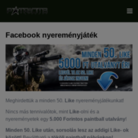
Facebook nyereményjáték
Meghirdettük a minden 50.
Like
nyereményjátékunkat!
Nincs más tennivalótok, mint
Like
-olni és a
nyereményetek egy
5.000 Forintos paintball utalvány
!
Minden 50. Like után, sorsolás lesz az addigi Like- ok
között!
Beváltható a
tököli paintball pályánkon!