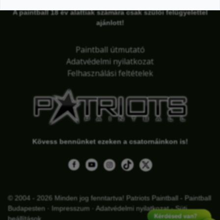
A paintball 18 év alattiak számára csak szülői felügyelettel
ajánlott!
Paintball útmutató
Adatvédelmi nyilatkozat
Felhasználási feltételek
Kövess bennünket ezeken a csatornáinkon is!
© 2004 - 2026 Minden jog fenntartva! Patriots Paintball - Paintball
Budapesten
Impresszum
Adatvédelmi nyilatkozat
Süti
beállítások