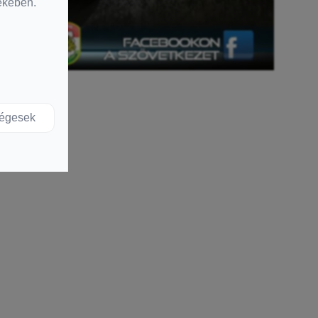
dekében.
ségesek