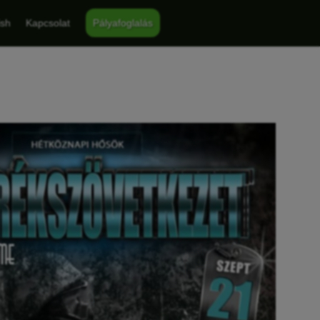
ish
Kapcsolat
Pályafoglalás