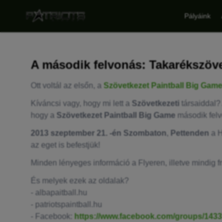
Pályáink
A második felvonás: Takarékszöve
Ott voltál az elsőn, a
Szövetkezet Paintball Big Gam
Kíváncsi vagy, hogy mi lett a
Szövetkezeti
társaiddal?
hogy a
Szövetkezet Paintball Big Game
második felvo
2013 szeptember 21. -én Szombaton
,
Pettenden
a H
az eget is befestjük!
Minden lényeges információ a Flyeren, illetve mindig fr
És melyek ezek az oldalak?
- albapaitball.hu
- patriotspaintball.hu
- Facebook:
https://www.facebook.com/groups/143