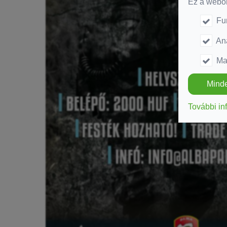
Ez a webol
Fu
Ana
Ma
Minde
További in