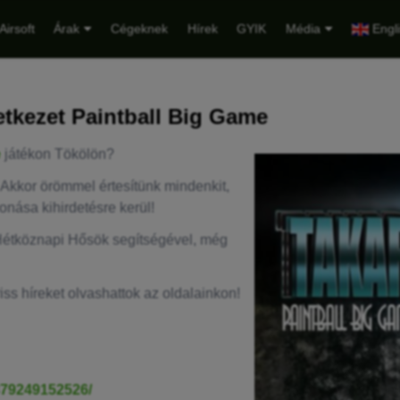
Airsoft
Árak
Cégeknek
Hírek
GYIK
Média
Engl
tkezet Paintball Big Game
e
játékon Tökölön?
 Akkor örömmel értesítünk mindenkit,
nása kihirdetésre kerül!
étköznapi Hősök segítségével, még
iss híreket olvashattok az oldalainkon!
379249152526/