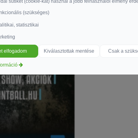
dal sütiket (cookie-kat) használ a jobb felhasználói élmény ér
nkcionális (szükséges)
litikai, statisztikai
rketing
t elfogadom
Kiválasztottak mentése
Csak a szük
formáció